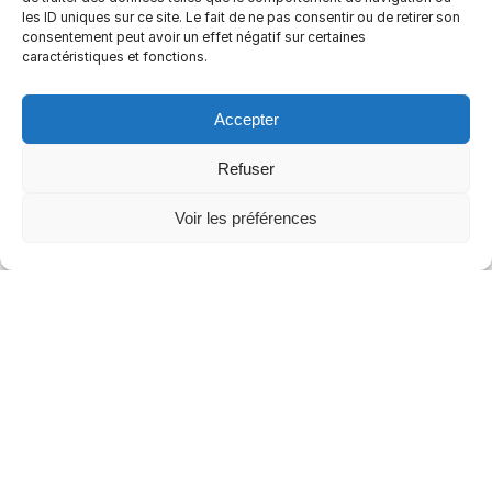
les ID uniques sur ce site. Le fait de ne pas consentir ou de retirer son
MODÈLE DE FICHE
consentement peut avoir un effet négatif sur certaines
D’INTERVENTION PDF
caractéristiques et fonctions.
Téléchargez notre modèle de fiche
Accepter
d’intervention PDF pour
interventions de SAV, maintenance
Refuser
ou installation.
Voir les préférences
Télécharger
Télécharger le modèle de fiche
d’intervention PDF
Aquathis
gère