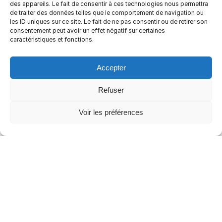
Importez vos références
des appareils. Le fait de consentir à ces technologies nous permettra
fournisseurs directement dans
de traiter des données telles que le comportement de navigation ou
l’outil de gestion des catalogues
les ID uniques sur ce site. Le fait de ne pas consentir ou de retirer son
et mettez à jour les tarifs
consentement peut avoir un effet négatif sur certaines
d’achat en masse.
caractéristiques et fonctions.
PARAMÉTREZ VOS RÈGLES DE
Accepter
RÉAPPROVISIONNEMENT
Votre stock est
Refuser
automatiquement impacté par
vos achats et vos ventes.
Voir les préférences
Paramétrez vos règles de
réapprovisionnement pour
connaître vos besoins en temps
réel et anticiper les ruptures de
stocks.
SURVEILLEZ VOTRE PRIX DE
REVIENT
Gérez vos remises fournisseurs,
remises quantitatives à l’achat