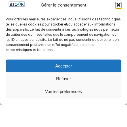
placé. Pour plus d’informations sur ces
Gérer le consentement
options, reportez-vous aux instructions de
la section Aide de votre navigateur.
Pour offrir les meilleures expériences, nous utilisons des technologies
Veuillez noter que notre site web peut ne
telles que les cookies pour stocker et/ou accéder aux informations
des appareils. Le fait de consentir à ces technologies nous permettra
pas marcher correctement si tous les
de traiter des données telles que le comportement de navigation ou
cookies sont désactivés. Si vous supprimez
les ID uniques sur ce site. Le fait de ne pas consentir ou de retirer son
les cookies dans votre navigateur, ils seront
consentement peut avoir un effet négatif sur certaines
de nouveau placés après votre
caractéristiques et fonctions.
consentement lorsque vous revisiterez
notre site web.
Accepter
8. VOS DROITS CONCERNANT LES
DONNÉES PERSONNELLES
Refuser
Vous avez les droits suivants concernant
vos données personnelles :
Vous avez le droit de savoir pourquoi vos
Voir les préférences
données personnelles sont nécessaires, ce
qui leur arrivera et combien de temps elles
seront conservées.
Droit d’accès : vous avez le droit d’accéder
à vos données personnelles que nous
connaissons.