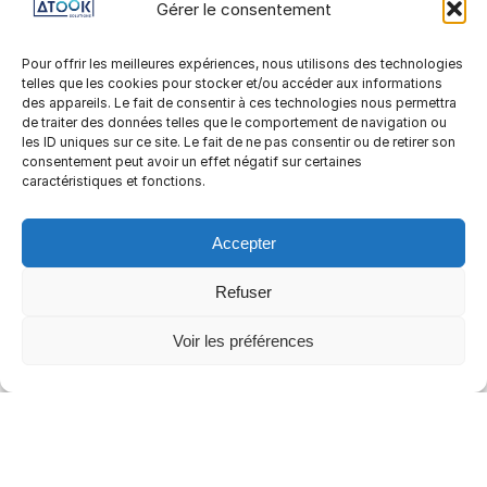
Gérer le consentement
Demande de congés /
Compteurs annuels-
mensuels / Etat
Pour offrir les meilleures expériences, nous utilisons des technologies
préparatoire à la paye
telles que les cookies pour stocker et/ou accéder aux informations
Facturation
des appareils. Le fait de consentir à ces technologies nous permettra
de traiter des données telles que le comportement de navigation ou
les ID uniques sur ce site. Le fait de ne pas consentir ou de retirer son
consentement peut avoir un effet négatif sur certaines
caractéristiques et fonctions.
LE TÉMOIGNAGE DE
Accepter
CAROLE MORIN-
RESPONSABLE
Refuser
ADMINISTRATIVE ET
FINANCIÈRE
Voir les préférences
« Je suis arrivée dans l’entreprise
au moment de la mise en place
d’ATOOK. Une fois les
paramétrages effectués, tout s’est
déroulé relativement vite. Une