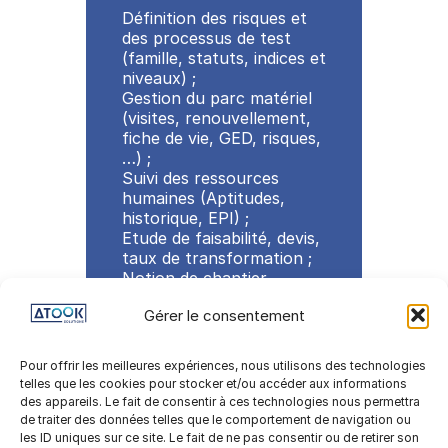
Définition des risques et
des processus de test
(famille, statuts, indices et
niveaux) ;
Gestion du parc matériel
(visites, renouvellement,
fiche de vie, GED, risques,
…) ;
Suivi des ressources
humaines (Aptitudes,
historique, EPI) ;
Etude de faisabilité, devis,
taux de transformation ;
Notion de chantier
agissant en centralisateur
Gérer le consentement
des faits opérationnels et
commerciaux ;
Plan de retrait et rapport
Pour offrir les meilleures expériences, nous utilisons des technologies
de fin d’Intervention ;
telles que les cookies pour stocker et/ou accéder aux informations
Planning et organisation
des appareils. Le fait de consentir à ces technologies nous permettra
des interventions ;
de traiter des données telles que le comportement de navigation ou
GED embarquée sur
les ID uniques sur ce site. Le fait de ne pas consentir ou de retirer son